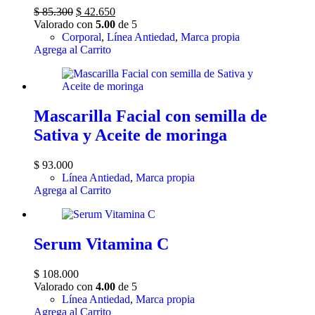
El
El
$
85.300
$
42.650
precio
precio
Valorado con
5.00
de 5
original
actual
Corporal
,
Línea Antiedad
,
Marca propia
era:
es:
Agrega al Carrito
$ 85.300.
$ 42.650.
Mascarilla Facial con semilla de
Sativa y Aceite de moringa
$
93.000
Línea Antiedad
,
Marca propia
Agrega al Carrito
Serum Vitamina C
$
108.000
Valorado con
4.00
de 5
Línea Antiedad
,
Marca propia
Agrega al Carrito