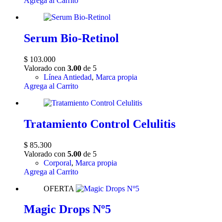
Agrega al Carrito
era:
es:
$ 434.000.
$ 282.100.
Serum Bio-Retinol
$
103.000
Valorado con
3.00
de 5
Línea Antiedad
,
Marca propia
Agrega al Carrito
Tratamiento Control Celulitis
$
85.300
Valorado con
5.00
de 5
Corporal
,
Marca propia
Agrega al Carrito
OFERTA
Magic Drops Nº5