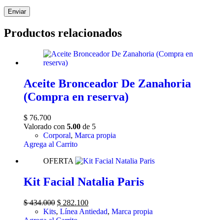
Enviar
Productos relacionados
Aceite Bronceador De Zanahoria
(Compra en reserva)
$
76.700
Valorado con
5.00
de 5
Corporal
,
Marca propia
Agrega al Carrito
OFERTA
Kit Facial Natalia Paris
El
El
$
434.000
$
282.100
precio
precio
Kits
,
Línea Antiedad
,
Marca propia
original
actual