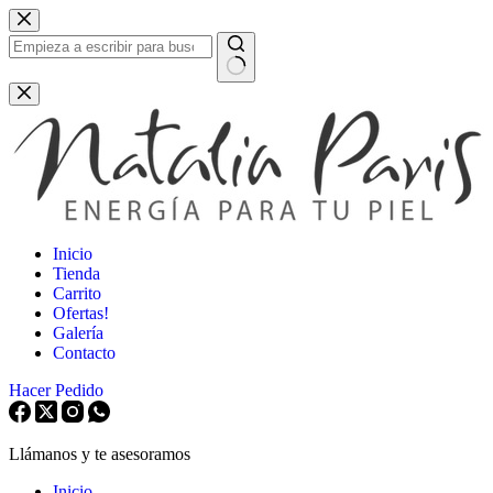
Saltar
al
contenido
Sin
resultados
Inicio
Tienda
Carrito
Ofertas!
Galería
Contacto
Hacer Pedido
Llámanos y te asesoramos
Inicio