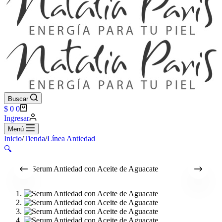
Buscar
Carro
$
0
0
de
Ingresar
compra
Menú
Inicio
/
Tienda
/
Línea Antiedad
🔍