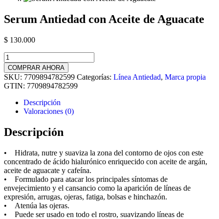
Serum Antiedad con Aceite de Aguacate
$
130.000
Serum
Antiedad
COMPRAR AHORA
con
SKU:
7709894782599
Categorías:
Línea Antiedad
,
Marca propia
Aceite
GTIN:
7709894782599
de
Aguacate
Descripción
cantidad
Valoraciones (0)
Descripción
• Hidrata, nutre y suaviza la zona del contorno de ojos con este
concentrado de ácido hialurónico enriquecido con aceite de argán,
aceite de aguacate y cafeína.
• Formulado para atacar los principales síntomas de
envejecimiento y el cansancio como la aparición de líneas de
expresión, arrugas, ojeras, fatiga, bolsas e hinchazón.
• Atenúa las ojeras.
• Puede ser usado en todo el rostro, suavizando líneas de