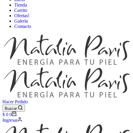
Tienda
Carrito
Ofertas!
Galería
Contacto
Hacer Pedido
Buscar
Carro
$
0
0
de
Ingresar
compra