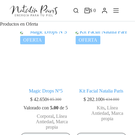
Saltar
al
$
0
Carro
contenido
de
compra
Productos en Oferta
OFERTA
OFERTA
Magic Drops Nº5
Kit Facial Natalia Paris
$
42.650
$
282.100
$
85.300
$
434.000
El
El
El
El
precio
precio
precio
precio
Valorado con
5.00
de 5
Kits
,
Línea
original
actual
original
actual
Antiedad
,
Marca
Corporal
,
Línea
era:
es:
era:
es:
propia
Antiedad
,
Marca
$ 85.300.
$ 42.650.
$ 434.000.
$ 282.100.
propia